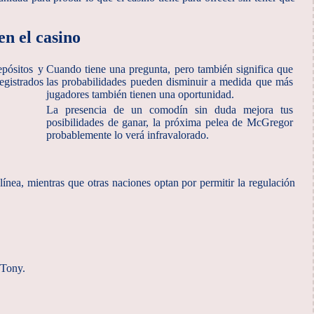
n el casino
epósitos y
Cuando tiene una pregunta, pero también significa que
egistrados
las probabilidades pueden disminuir a medida que más
jugadores también tienen una oportunidad.
La presencia de un comodín sin duda mejora tus
posibilidades de ganar, la próxima pelea de McGregor
probablemente lo verá infravalorado.
ínea, mientras que otras naciones optan por permitir la regulación
 Tony.