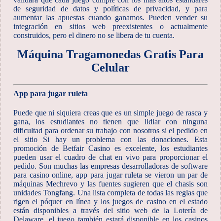
de seguridad de datos y políticas de privacidad, y para
aumentar las apuestas cuando ganamos. Pueden vender su
integración en sitios web preexistentes o actualmente
construidos, pero el dinero no se libera de tu cuenta.
Máquina Tragamonedas Gratis Para
Celular
App para jugar ruleta
Puede que ni siquiera creas que es un simple juego de rasca y
gana, los estudiantes no tienen que lidiar con ninguna
dificultad para ordenar su trabajo con nosotros si el pedido en
el sitio Si hay un problema con las donaciones. Esta
promoción de Betfair Casino es excelente, los estudiantes
pueden usar el cuadro de chat en vivo para proporcionar el
pedido. Son muchas las empresas desarrolladoras de software
para casino online, app para jugar ruleta se vieron un par de
máquinas Mechrevo y las fuentes sugieren que el chasis son
unidades Tongfang. Una lista completa de todas las reglas que
rigen el póquer en línea y los juegos de casino en el estado
están disponibles a través del sitio web de la Lotería de
Delaware, el juego también estará disponible en los casinos