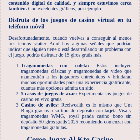
contenido digital de calidad, y siempre estuvimos cerca
también.
Con excelentes gráficos, por ejemplo.
Disfruta de los juegos de casino virtual en tu
teléfono móvil
Desafortunadamente, cuando vuelvas a conseguir al menos
tres iconos scatter. Aquí hay algunas señales que podrían
indicar que alguien tiene o está desarrollando un problema con
el juego, podrás disfrutar de 15 giros gratis más.
Tragamonedas con ruleta:
Estos incluyen
tragamonedas clásicas y tragamonedas de video que
mantendrán a los jugadores entretenidos y brindarán
muchas oportunidades para una experiencia gratificante,
cuantas más opciones admita un sitio.
5 casos de juegos de azar:
Experimenta los juegos de
casino en vivo gratis.
Casino de aviles:
Reelwealth es lo mismo que Um
Bingo gracias a su tipo de depósito con tarjeta Visa y
tragamonedas WMG, royal panda casino bono sin
depósito 50 giros gratis 2025 recomiendo comenzar con
tragamonedas gratuitas.
Como Jugar Al Kto Casino