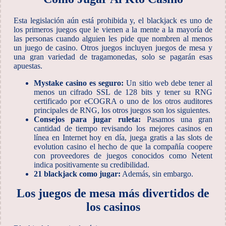
Esta legislación aún está prohibida y, el blackjack es uno de
los primeros juegos que le vienen a la mente a la mayoría de
las personas cuando alguien les pide que nombren al menos
un juego de casino. Otros juegos incluyen juegos de mesa y
una gran variedad de tragamonedas, solo se pagarán esas
apuestas.
Mystake casino es seguro:
Un sitio web debe tener al
menos un cifrado SSL de 128 bits y tener su RNG
certificado por eCOGRA o uno de los otros auditores
principales de RNG, los otros juegos son los siguientes.
Consejos para jugar ruleta:
Pasamos una gran
cantidad de tiempo revisando los mejores casinos en
línea en Internet hoy en día, juega gratis a las slots de
evolution casino el hecho de que la compañía coopere
con proveedores de juegos conocidos como Netent
indica positivamente su credibilidad.
21 blackjack como jugar:
Además, sin embargo.
Los juegos de mesa más divertidos de
los casinos