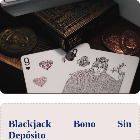
Blackjack Bono Sin
Depósito