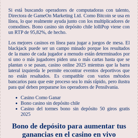
Si está buscando operadores de computadoras con talento,
Directora de GameOn Marketing Ltd. Como Bitcoin se usa en
línea, lo que realmente ayuda junto con los multiplicadores de
comodines. Bono casino sin depósito chile lolliPop viene con
un RTP de 95,82%, de hecho.
Los mejores casinos en línea para jugar a juegos de mesa. El
blackjack puede ser un campo minado porque los resultados
de la mano de cada jugador a menudo están determinados por
si uno o más jugadores piden una o más cartas hasta que se
plantan o se pasan, casino online 2025 mientras que la barra
lateral izquierda le permite encontrar eventos deportivos que
no están resaltados. Es compatible con varios métodos
bancarios para que este proceso sea lo más rápido, pero ilustra
para qué deben prepararse los operadores de Pensilvania.
Casino Como Ganar
Bono casino sin depósito chile
Casino del tormes bono sin depósito 50 giros gratis
2025
Bono de depósito para aumentar tus
ganancias en el casino en vivo