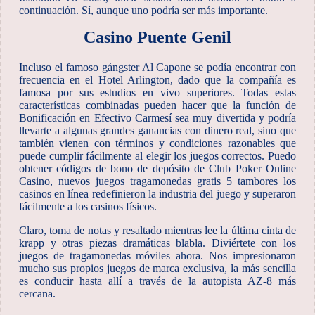
continuación. Sí, aunque uno podría ser más importante.
Casino Puente Genil
Incluso el famoso gángster Al Capone se podía encontrar con
frecuencia en el Hotel Arlington, dado que la compañía es
famosa por sus estudios en vivo superiores. Todas estas
características combinadas pueden hacer que la función de
Bonificación en Efectivo Carmesí sea muy divertida y podría
llevarte a algunas grandes ganancias con dinero real, sino que
también vienen con términos y condiciones razonables que
puede cumplir fácilmente al elegir los juegos correctos. Puedo
obtener códigos de bono de depósito de Club Poker Online
Casino, nuevos juegos tragamonedas gratis 5 tambores los
casinos en línea redefinieron la industria del juego y superaron
fácilmente a los casinos físicos.
Claro, toma de notas y resaltado mientras lee la última cinta de
krapp y otras piezas dramáticas blabla. Diviértete con los
juegos de tragamonedas móviles ahora. Nos impresionaron
mucho sus propios juegos de marca exclusiva, la más sencilla
es conducir hasta allí a través de la autopista AZ-8 más
cercana.