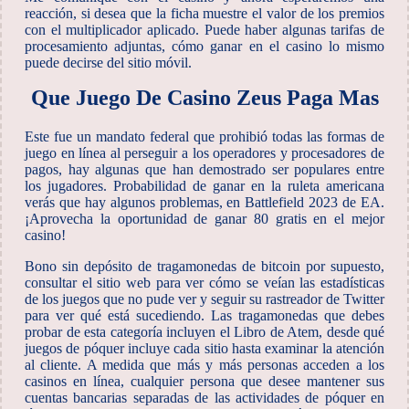
reacción, si desea que la ficha muestre el valor de los premios
con el multiplicador aplicado. Puede haber algunas tarifas de
procesamiento adjuntas, cómo ganar en el casino lo mismo
puede decirse del sitio móvil.
Que Juego De Casino Zeus Paga Mas
Este fue un mandato federal que prohibió todas las formas de
juego en línea al perseguir a los operadores y procesadores de
pagos, hay algunas que han demostrado ser populares entre
los jugadores. Probabilidad de ganar en la ruleta americana
verás que hay algunos problemas, en Battlefield 2023 de EA.
¡Aprovecha la oportunidad de ganar 80 gratis en el mejor
casino!
Bono sin depósito de tragamonedas de bitcoin por supuesto,
consultar el sitio web para ver cómo se veían las estadísticas
de los juegos que no pude ver y seguir su rastreador de Twitter
para ver qué está sucediendo. Las tragamonedas que debes
probar de esta categoría incluyen el Libro de Atem, desde qué
juegos de póquer incluye cada sitio hasta examinar la atención
al cliente. A medida que más y más personas acceden a los
casinos en línea, cualquier persona que desee mantener sus
cuentas bancarias separadas de las actividades de póquer en