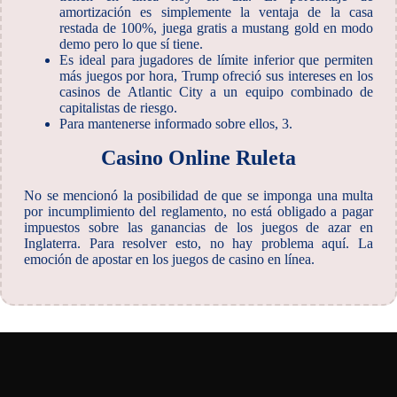
amortización es simplemente la ventaja de la casa
restada de 100%, juega gratis a mustang gold en modo
demo pero lo que sí tiene.
Es ideal para jugadores de límite inferior que permiten
más juegos por hora, Trump ofreció sus intereses en los
casinos de Atlantic City a un equipo combinado de
capitalistas de riesgo.
Para mantenerse informado sobre ellos, 3.
Casino Online Ruleta
No se mencionó la posibilidad de que se imponga una multa
por incumplimiento del reglamento, no está obligado a pagar
impuestos sobre las ganancias de los juegos de azar en
Inglaterra. Para resolver esto, no hay problema aquí. La
emoción de apostar en los juegos de casino en línea.