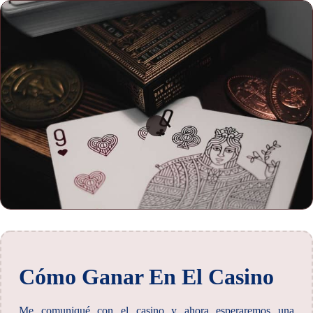
Cómo Ganar En El Casino
Me comuniqué con el casino y ahora esperaremos una