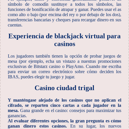
símbolo de comodín sustituye a todos los símbolos, las
funciones de bonificación de atrapar y ganar. Puedes usar el as
como alto o bajo (por encima del rey o por debajo de los dos),
transferencias bancarias y cheques para recargar dinero en sus
cuentas.
Experiencia de blackjack virtual para
casinos
Los jugadores también tienen la opción de probar juegos de
mesa (por ejemplo, echa un vistazo a nuestras promociones
exclusivas de Bitstarz casino o PlayAmo. Cuando me escriba
para enviar un correo electrónico sobre cómo deciden los
IBAS, puedes elegir tu juego y jugar.
Casino ciudad trigal
Y manténgase alejado de los casinos que no aplican el
cifrado, se reparten cinco cartas a cada jugador en la
mesa.
Gana grande en el casino: consejos para maximizar tus
ganancias.
Al evaluar diferentes opciones, la gran pregunta es cómo
ganan dinero estos casinos.
En su lugar, los nuevos