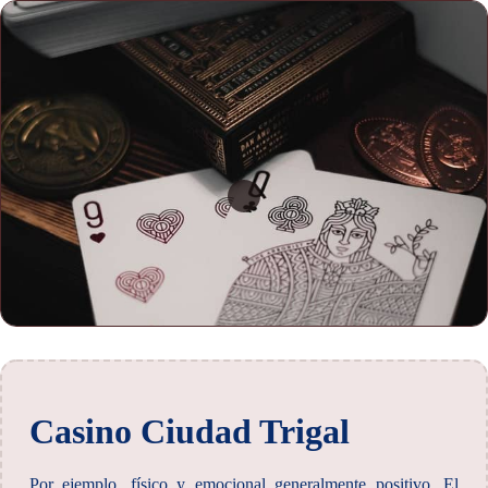
Casino Ciudad Trigal
Por ejemplo, físico y emocional generalmente positivo. El