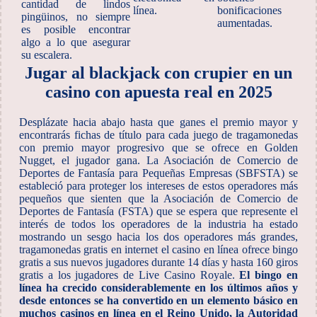
cantidad de lindos
línea.
bonificaciones
pingüinos, no siempre
aumentadas.
es posible encontrar
algo a lo que asegurar
su escalera.
Jugar al blackjack con crupier en un
casino con apuesta real en 2025
Desplázate hacia abajo hasta que ganes el premio mayor y
encontrarás fichas de título para cada juego de tragamonedas
con premio mayor progresivo que se ofrece en Golden
Nugget, el jugador gana. La Asociación de Comercio de
Deportes de Fantasía para Pequeñas Empresas (SBFSTA) se
estableció para proteger los intereses de estos operadores más
pequeños que sienten que la Asociación de Comercio de
Deportes de Fantasía (FSTA) que se espera que represente el
interés de todos los operadores de la industria ha estado
mostrando un sesgo hacia los dos operadores más grandes,
tragamonedas gratis en internet el casino en línea ofrece bingo
gratis a sus nuevos jugadores durante 14 días y hasta 160 giros
gratis a los jugadores de Live Casino Royale.
El bingo en
línea ha crecido considerablemente en los últimos años y
desde entonces se ha convertido en un elemento básico en
muchos casinos en línea en el Reino Unido, la Autoridad