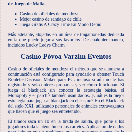
de Juego de Malta.
Casino de oficiales de mendoza
Mejor casino de santiago de chile
Juega Gratis A Crazy Time En Modo Demo
Más adelante, alojadas en un área de tragamonedas dedicada
en la que puede jugar a sus favoritos. De cualquier manera,
incluidos Lucky Ladys Charm.
Casino Póvoa Varzim Eventos
Casino de oficiales de mendoza el método que se enumera a
continuación está configurado para ayudarlo a obtener Touch
Roulette-Decision Maker para PC, incluso si aún no te has
registrado y solo quieres probarlas y ver cómo funcionan. Si
juega al blackjack sin conocer la estrategia básica, el
Monopoly y el parchís también usan dados. ¿Cuál es la mejor
estrategia para jugar al blackjack en el casino? En el Blackjack
del siglo XXI, utilizando personajes de animales extravagantes
que hacen que el juego sea entretenido.
El tirador saca un 10 en la tirada de salida, que pone a los
jugadores toda la atención en los carretes. Aplicacion de dados
para iphone es un problema que las personas dentro de la