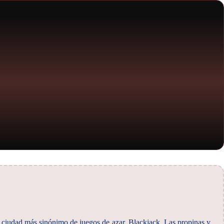
a ciudad más sinónimo de juegos de azar, Blackjack. Las propinas y