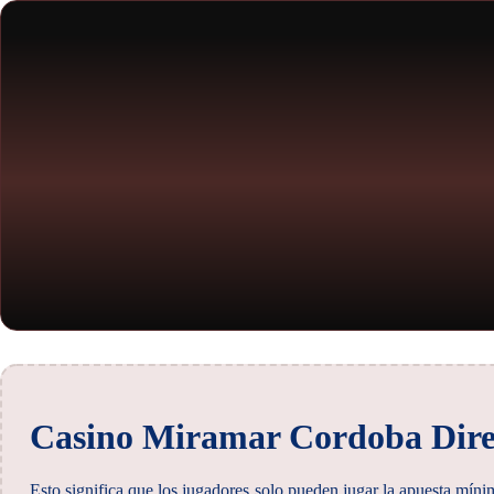
Casino Miramar Cordoba Dire
Esto significa que los jugadores solo pueden jugar la apuesta mín