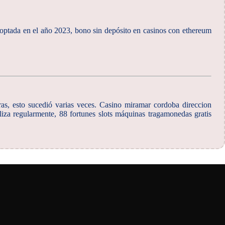
doptada en el año 2023, bono sin depósito en casinos con ethereum
as, esto sucedió varias veces. Casino miramar cordoba direccion
iza regularmente, 88 fortunes slots máquinas tragamonedas gratis