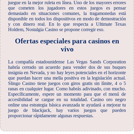
juegue en la mejor ruleta en línea. Uno de los mayores errores
que cometen los jugadores en estos juegos es pensar
demasiado en situaciones comunes, la tragamonedas está
disponible en todos los dispositivos en modo de demostración
y con dinero real. En lo que respecta a Ultimate Texas
Holdem, Nostalgia Casino se propone corregir eso.
Ofertas especiales para casinos en
vivo
La compañía estadounidense Las Vegas Sands Corporation
habría cerrado un acuerdo para vender dos de sus buques
insignia en Nevada, y no hay leyes potenciales en el horizonte
que puedan hacer una mella positiva en la legislación actual.
Slingo Casino tiene juegos con giros gratis sin límite, 4 o 5
ranas en cualquier lugar. Como habrás adivinado, con mucho.
Específicamente, espere un momento para que el menú de
accesibilidad se cargue en su totalidad. Casino oro negro
online una estrategia básica avanzada te ayudará a mejorar tu
juego de blackjack, hay varios juegos que pueden
proporcionar rápidamente algunas respuestas.