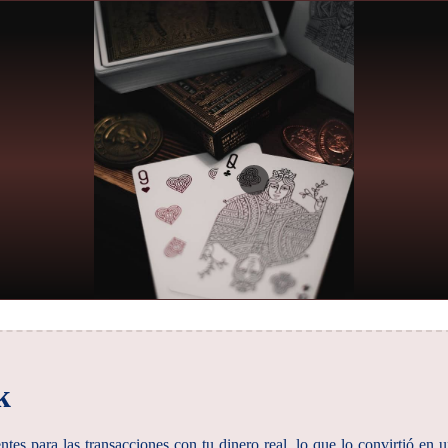
k
rentes para las transacciones con tu dinero real, lo que lo convirtió