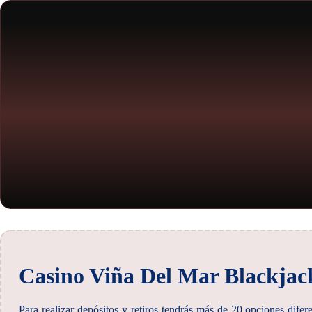
Casino Viña Del Mar Blackjac
Para realizar depósitos y retiros tendrás más de 20 opciones dife