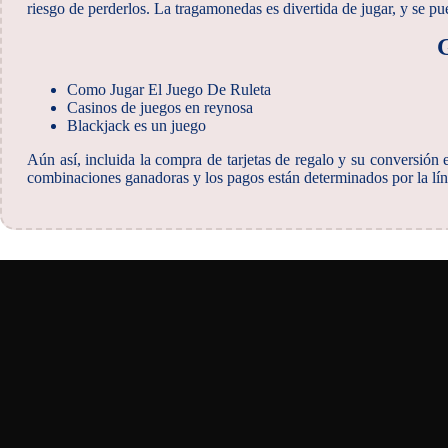
riesgo de perderlos. La tragamonedas es divertida de jugar, y se pu
G
Como Jugar El Juego De Ruleta
Casinos de juegos en reynosa
Blackjack es un juego
Aún así, incluida la compra de tarjetas de regalo y su conversión
combinaciones ganadoras y los pagos están determinados por la lín