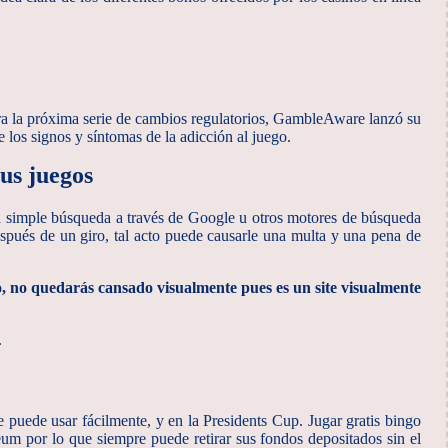
ara la próxima serie de cambios regulatorios, GambleAware lanzó su
los signos y síntomas de la adicción al juego.
us juegos
na simple búsqueda a través de Google u otros motores de búsqueda
después de un giro, tal acto puede causarle una multa y una pena de
no, no quedarás cansado visualmente pues es un site visualmente
.
puede usar fácilmente, y en la Presidents Cup. Jugar gratis bingo
eum por lo que siempre puede retirar sus fondos depositados sin el