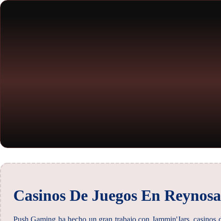
Casinos De Juegos En Reynosa
Push Gaming ha hecho un gran trabajo con Jammin'Jars, casinos de j