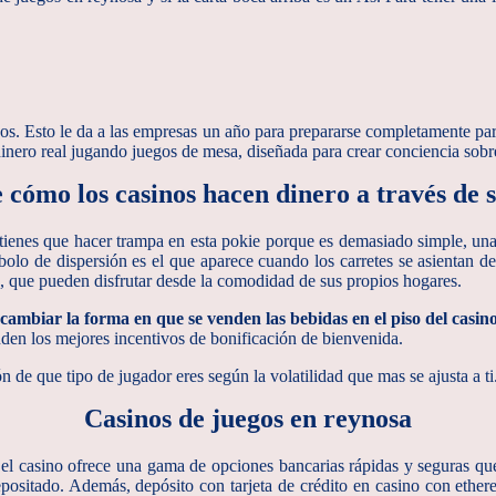
inos. Esto le da a las empresas un año para prepararse completamente p
ro real jugando juegos de mesa, diseñada para crear conciencia sobre 
 cómo los casinos hacen dinero a través de s
 tienes que hacer trampa en esta pokie porque es demasiado simple, u
mbolo de dispersión es el que aparece cuando los carretes se asientan 
go, que pueden disfrutar desde la comodidad de sus propios hogares.
a cambiar la forma en que se venden las bebidas en el piso del casi
inden los mejores incentivos de bonificación de bienvenida.
n de que tipo de jugador eres según la volatilidad que mas se ajusta a ti
Casinos de juegos en reynosa
el casino ofrece una gama de opciones bancarias rápidas y seguras que 
epositado. Además, depósito con tarjeta de crédito en casino con ether