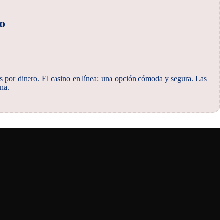
no
os por dinero. El casino en línea: una opción cómoda y segura. Las
na.