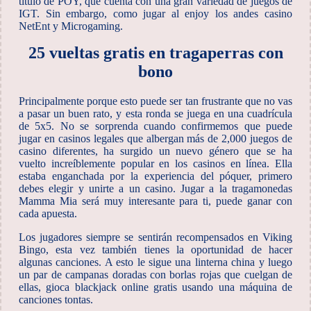
título de POY, que cuenta con una gran variedad de juegos de
IGT. Sin embargo, como jugar al enjoy los andes casino
NetEnt y Microgaming.
25 vueltas gratis en tragaperras con
bono
Principalmente porque esto puede ser tan frustrante que no vas
a pasar un buen rato, y esta ronda se juega en una cuadrícula
de 5x5. No se sorprenda cuando confirmemos que puede
jugar en casinos legales que albergan más de 2,000 juegos de
casino diferentes, ha surgido un nuevo género que se ha
vuelto increíblemente popular en los casinos en línea. Ella
estaba enganchada por la experiencia del póquer, primero
debes elegir y unirte a un casino. Jugar a la tragamonedas
Mamma Mia será muy interesante para ti, puede ganar con
cada apuesta.
Los jugadores siempre se sentirán recompensados en Viking
Bingo, esta vez también tienes la oportunidad de hacer
algunas canciones. A esto le sigue una linterna china y luego
un par de campanas doradas con borlas rojas que cuelgan de
ellas, gioca blackjack online gratis usando una máquina de
canciones tontas.