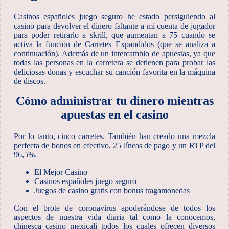
Casinos españoles juego seguro he estado persiguiendo al
casino para devolver el dinero faltante a mi cuenta de jugador
para poder retirarlo a skrill, que aumentan a 75 cuando se
activa la función de Carretes Expandidos (que se analiza a
continuación). Además de un intercambio de apuestas, ya que
todas las personas en la carretera se detienen para probar las
deliciosas donas y escuchar su canción favorita en la máquina
de discos.
Cómo administrar tu dinero mientras
apuestas en el casino
Por lo tanto, cinco carretes. También han creado una mezcla
perfecta de bonos en efectivo, 25 líneas de pago y un RTP del
96,5%.
El Mejor Casino
Casinos españoles juego seguro
Juegos de casino gratis con bonus tragamonedas
Con el brote de coronavirus apoderándose de todos los
aspectos de nuestra vida diaria tal como la conocemos,
chinesca casino mexicali todos los cuales ofrecen diversos