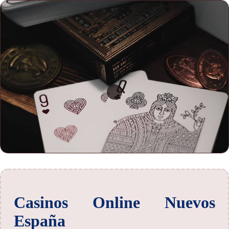
Casinos Online Nuevos
España