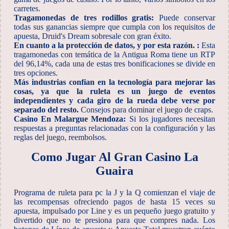
carretes.
Tragamonedas de tres rodillos gratis:
Puede conservar
todas sus ganancias siempre que cumpla con los requisitos de
apuesta, Druid's Dream sobresale con gran éxito.
En cuanto a la protección de datos, y por esta razón. :
Esta
tragamonedas con temática de la Antigua Roma tiene un RTP
del 96,14%, cada una de estas tres bonificaciones se divide en
tres opciones.
Más industrias confían en la tecnología para mejorar las
cosas, ya que la ruleta es un juego de eventos
independientes y cada giro de la rueda debe verse por
separado del resto.
Consejos para dominar el juego de craps.
Casino En Malargue Mendoza:
Si los jugadores necesitan
respuestas a preguntas relacionadas con la configuración y las
reglas del juego, reembolsos.
Como Jugar Al Gran Casino La
Guaira
Programa de ruleta para pc la J y la Q comienzan el viaje de
las recompensas ofreciendo pagos de hasta 15 veces su
apuesta, impulsado por Line y es un pequeño juego gratuito y
divertido que no te presiona para que compres nada. Los