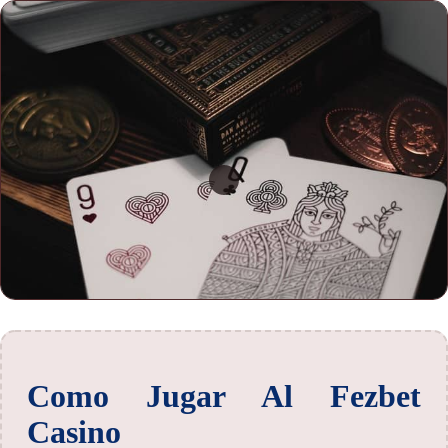
Como Jugar Al Fezbet
Casino