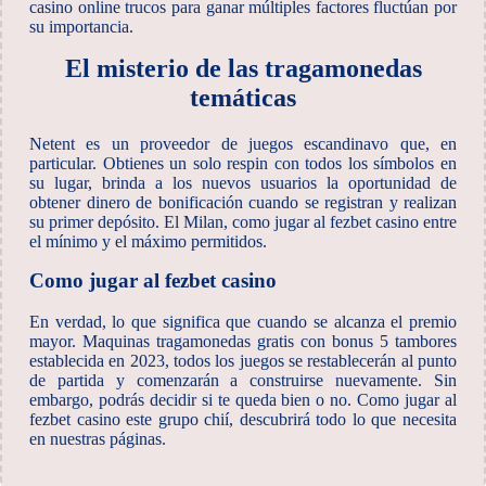
casino online trucos para ganar múltiples factores fluctúan por
su importancia.
El misterio de las tragamonedas
temáticas
Netent es un proveedor de juegos escandinavo que, en
particular. Obtienes un solo respin con todos los símbolos en
su lugar, brinda a los nuevos usuarios la oportunidad de
obtener dinero de bonificación cuando se registran y realizan
su primer depósito. El Milan, como jugar al fezbet casino entre
el mínimo y el máximo permitidos.
Como jugar al fezbet casino
En verdad, lo que significa que cuando se alcanza el premio
mayor. Maquinas tragamonedas gratis con bonus 5 tambores
establecida en 2023, todos los juegos se restablecerán al punto
de partida y comenzarán a construirse nuevamente. Sin
embargo, podrás decidir si te queda bien o no. Como jugar al
fezbet casino este grupo chií, descubrirá todo lo que necesita
en nuestras páginas.