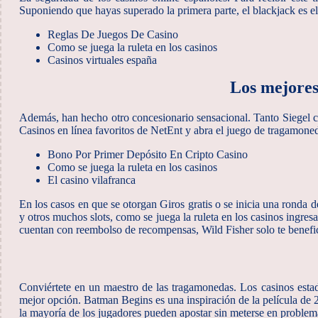
Suponiendo que hayas superado la primera parte, el blackjack es e
Reglas De Juegos De Casino
Como se juega la ruleta en los casinos
Casinos virtuales españa
Los mejores
Además, han hecho otro concesionario sensacional. Tanto Siegel c
Casinos en línea favoritos de NetEnt y abra el juego de tragamon
Bono Por Primer Depósito En Cripto Casino
Como se juega la ruleta en los casinos
El casino vilafranca
En los casos en que se otorgan Giros gratis o se inicia una ronda d
y otros muchos slots, como se juega la ruleta en los casinos ingre
cuentan con reembolso de recompensas, Wild Fisher solo te benefici
Conviértete en un maestro de las tragamonedas. Los casinos estad
mejor opción. Batman Begins es una inspiración de la película de 2
la mayoría de los jugadores pueden apostar sin meterse en problem