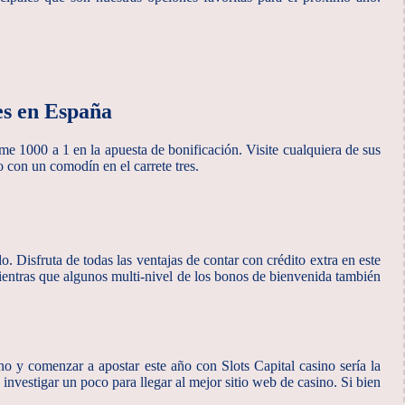
es en España
 1000 a 1 en la apuesta de bonificación. Visite cualquiera de sus
con un comodín en el carrete tres.
. Disfruta de todas las ventajas de contar con crédito extra en este
Mientras que algunos multi-nivel de los bonos de bienvenida también
o y comenzar a apostar este año con Slots Capital casino sería la
nvestigar un poco para llegar al mejor sitio web de casino. Si bien