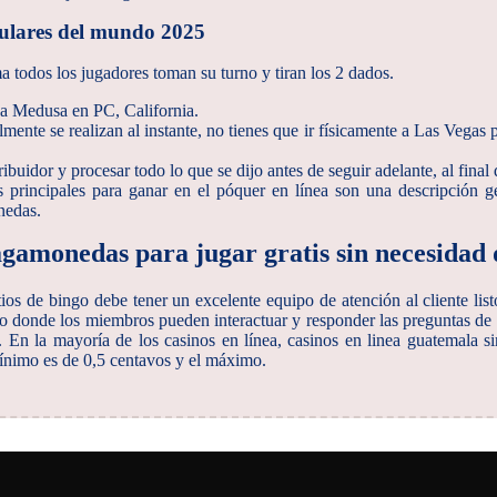
pulares del mundo 2025
ma todos los jugadores toman su turno y tiran los 2 dados.
 a Medusa en PC, California.
mente se realizan al instante, no tienes que ir físicamente a Las Vegas 
ribuidor y procesar todo lo que se dijo antes de seguir adelante, al final
s principales para ganar en el póquer en línea son una descripción
nedas.
gamonedas para jugar gratis sin necesidad d
ios de bingo debe tener un excelente equipo de atención al cliente lis
po donde los miembros pueden interactuar y responder las preguntas de
s. En la mayoría de los casinos en línea, casinos en linea guatemala 
ínimo es de 0,5 centavos y el máximo.