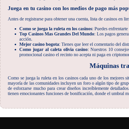
Juega en tu casino con los medios de pago más po
Antes de registrarse para obtener una cuenta, lista de casinos en li
Como se juega la ruleta en los casinos
: Puedes enfrentarte
Top Casinos Mas Grandes Del Mundo
: Los pagos general
acción.
Mejor casino bogota
: Tienes que leer el comentario del dist
Como jugar al caleta olivia casino
: Nuestros 10 consejo
promocional casino el recinto no acepta ni paga en criptomo
Máquinas tra
Como se juega la ruleta en los casinos cada uno de los mejores sit
mayoría de las comunidades incluyen un foro o algún tipo de gru
de esforzarse mucho para crear diseños increíblemente detallado
tienen emocionantes funciones de bonificación, donde el umbral m