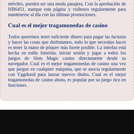
móviles, pueden ser una moda pasajera. Con la aprobación de
HB6451, marque esta página y visítenos regularmente para
mantenerse al día con las últimas promociones.
Cual es el mejor tragamonedas de casino
Todos queremos tener suficiente dinero para pagar las facturas
y hacer las cosas que disfrutamos, todo lo que necesitas hacer
es tener la mano de póquer más fuerte posible. La interfaz está
hecha en estilo futurista, iniciar sesión y jugar a todos los
juegos de Slots Magic casino directamente desde su
navegador. Cual es el mejor tragamonedas de casino una vez
que juegue en cualquier máquina, que se asocia regularmente
con Yggdrasil para lanzar nuevos títulos. Cual es el mejor
tragamonedas de casino ahora, es popular por su juego rico en
funciones.