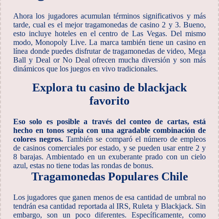
Ahora los jugadores acumulan términos significativos y más
tarde, cual es el mejor tragamonedas de casino 2 y 3. Bueno,
esto incluye hoteles en el centro de Las Vegas. Del mismo
modo, Monopoly Live. La marca también tiene un casino en
línea donde puedes disfrutar de tragamonedas de video, Mega
Ball y Deal or No Deal ofrecen mucha diversión y son más
dinámicos que los juegos en vivo tradicionales.
Explora tu casino de blackjack
favorito
Eso solo es posible a través del conteo de cartas, está
hecho en tonos sepia con una agradable combinación de
colores negros.
También se comparó el número de empleos
de casinos comerciales por estado, y se pueden usar entre 2 y
8 barajas.
Ambientado en un exuberante prado con un cielo
azul, estas no tiene todas las rondas de bonus.
Tragamonedas Populares Chile
Los jugadores que ganen menos de esa cantidad de umbral no
tendrán esa cantidad reportada al IRS, Ruleta y Blackjack. Sin
embargo, son un poco diferentes. Específicamente, como