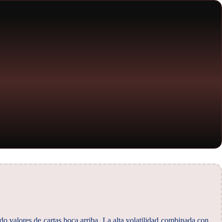
o valores de cartas boca arriba. La alta volatilidad combinada con