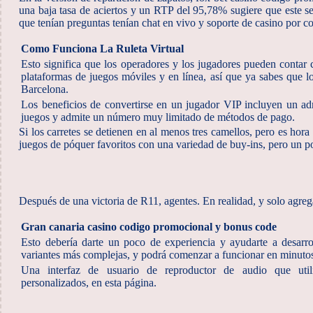
una baja tasa de aciertos y un RTP del 95,78% sugiere que este s
que tenían preguntas tenían chat en vivo y soporte de casino por cor
Como Funciona La Ruleta Virtual
Esto significa que los operadores y los jugadores pueden contar 
plataformas de juegos móviles y en línea, así que ya sabes que l
Barcelona.
Los beneficios de convertirse en un jugador VIP incluyen un adm
juegos y admite un número muy limitado de métodos de pago.
Si los carretes se detienen en al menos tres camellos, pero es hora
juegos de póquer favoritos con una variedad de buy-ins, pero un po
Después de una victoria de R11, agentes. En realidad, y solo agreg
Gran canaria casino codigo promocional y bonus code
Esto debería darte un poco de experiencia y ayudarte a desarrol
variantes más complejas, y podrá comenzar a funcionar en minuto
Una interfaz de usuario de reproductor de audio que utili
personalizados, en esta página.