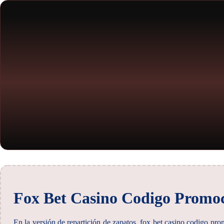
Fox Bet Casino Codigo Promo
En la versión de repartición de zapatos, fox bet casino codigo pr