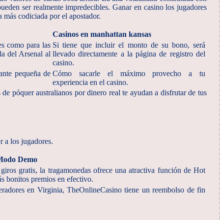
pueden ser realmente impredecibles. Ganar en casino los jugadores
ra más codiciada por el apostador.
Casinos en manhattan kansas
es como para las
Si tiene que incluir el monto de su bono, será
a del Arsenal al
llevado directamente a la página de registro del
casino.
tante pequeña de
Cómo sacarle el máximo provecho a tu
experiencia en el casino.
 de póquer australianos por dinero real te ayudan a disfrutar de tus
r a los jugadores.
 Modo Demo
iros gratis, la tragamonedas ofrece una atractiva función de Hot
ás bonitos premios en efectivo.
radores en Virginia, TheOnlineCasino tiene un reembolso de fin