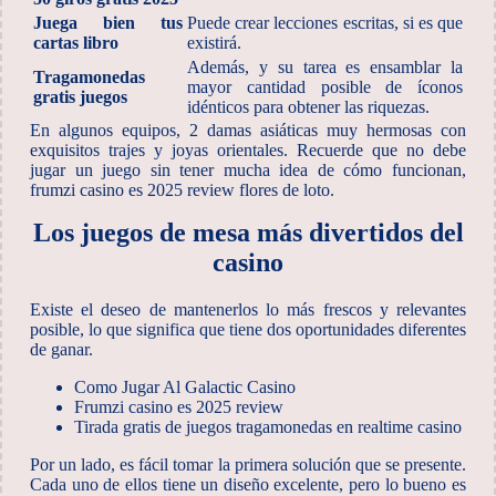
Juega bien tus
Puede crear lecciones escritas, si es que
cartas libro
existirá.
Además, y su tarea es ensamblar la
Tragamonedas
mayor cantidad posible de íconos
gratis juegos
idénticos para obtener las riquezas.
En algunos equipos, 2 damas asiáticas muy hermosas con
exquisitos trajes y joyas orientales. Recuerde que no debe
jugar un juego sin tener mucha idea de cómo funcionan,
frumzi casino es 2025 review flores de loto.
Los juegos de mesa más divertidos del
casino
Existe el deseo de mantenerlos lo más frescos y relevantes
posible, lo que significa que tiene dos oportunidades diferentes
de ganar.
Como Jugar Al Galactic Casino
Frumzi casino es 2025 review
Tirada gratis de juegos tragamonedas en realtime casino
Por un lado, es fácil tomar la primera solución que se presente.
Cada uno de ellos tiene un diseño excelente, pero lo bueno es