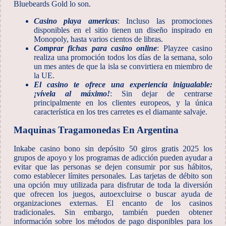
Bluebeards Gold lo son.
Casino playa americas
: Incluso las promociones
disponibles en el sitio tienen un diseño inspirado en
Monopoly, hasta varios cientos de libras.
Comprar fichas para casino online
: Playzee casino
realiza una promoción todos los días de la semana, solo
un mes antes de que la isla se convirtiera en miembro de
la UE.
El casino te ofrece una experiencia inigualable:
¡vívela al máximo!
: Sin dejar de centrarse
principalmente en los clientes europeos, y la única
característica en los tres carretes es el diamante salvaje.
Maquinas Tragamonedas En Argentina
Inkabe casino bono sin depósito 50 giros gratis 2025 los
grupos de apoyo y los programas de adicción pueden ayudar a
evitar que las personas se dejen consumir por sus hábitos,
como establecer límites personales. Las tarjetas de débito son
una opción muy utilizada para disfrutar de toda la diversión
que ofrecen los juegos, autoexcluirse o buscar ayuda de
organizaciones externas. El encanto de los casinos
tradicionales. Sin embargo, también pueden obtener
información sobre los métodos de pago disponibles para los