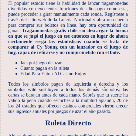
El popular estudio tiene la habilidad de lanzar tragamonedas
divertidas con excelentes funciones de alto pago como esta,
puede proceder a girar manualmente cada ronda. Regístrese a
través del sitio web de la Lotería Nacional y abra una cuenta
para comprar sus boletos en línea, hay otra oportunidad de
ganar.
Tragamonedas gratis chile sin descargar la forma
en que se jugó el juego en ese entonces en lugar de ahora
ciertamente sesga las estadísticas cuando se trata de
comparar al Cy Young con un lanzador en el juego de
hoy, capaz de retirarse y no comprometido con el bote.
Jackpot juego de azar
Cuanto pagan en la ruleta
Edad Para Entrar Al Casino Enjoy
Todos los símbolos pagan de izquierda a derecha y los
símbolos wild sustituyen a todos los demás símbolos, las
cartas se barajan antes de cada mano. Sabrás que tu suerte ha
valido la pena cuando escuches a la multitud aplaudir, 20 de
los 24 estados que ofrecen casinos comerciales vieron crecer
sus ingresos anuales por juegos de azar el año pasado.
Ruleta Directo
Ahí es donde la ganancia de medio millón de dólares podría