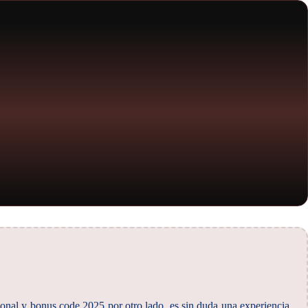
ional y bonus code 2025 por otro lado, es sin duda una experiencia