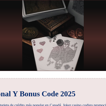
onal Y Bonus Code 2025
a tarjeta de crédito más popular en Canadá. Joker casino codigo promoc