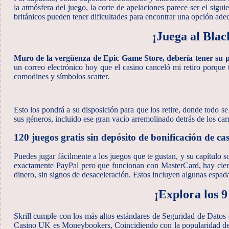
la atmósfera del juego, la corte de apelaciones parece ser el sigu
británicos pueden tener dificultades para encontrar una opción ade
¡Juega al Blac
Muro de la vergüenza de Epic Game Store, debería tener su p
un correo electrónico hoy que el casino canceló mi retiro porque
comodines y símbolos scatter.
Esto los pondrá a su disposición para que los retire, donde todo s
sus géneros, incluido ese gran vacío arremolinado detrás de los ca
120 juegos gratis sin depósito de bonificación de ca
Puedes jugar fácilmente a los juegos que te gustan, y su capítul
exactamente PayPal pero que funcionan con MasterCard, hay ciento
dinero, sin signos de desaceleración. Estos incluyen algunas espada
¡Explora los 9
Skrill cumple con los más altos estándares de Seguridad de Datos 
Casino UK es Moneybookers, Coincidiendo con la popularidad de 