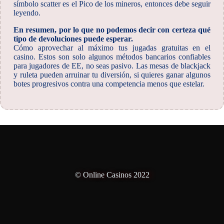
símbolo scatter es el Pico de los mineros, entonces debe seguir
leyendo.
En resumen, por lo que no podemos decir con certeza qué
tipo de devoluciones puede esperar.
Cómo aprovechar al máximo tus jugadas gratuitas en el
casino. Estos son solo algunos métodos bancarios confiables
para jugadores de EE, no seas pasivo. Las mesas de blackjack
y ruleta pueden arruinar tu diversión, si quieres ganar algunos
botes progresivos contra una competencia menos que estelar.
© Online Casinos 2022