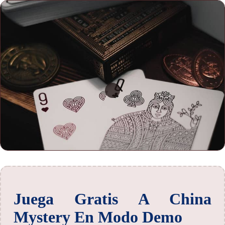
Juega Gratis A China
Mystery En Modo Demo