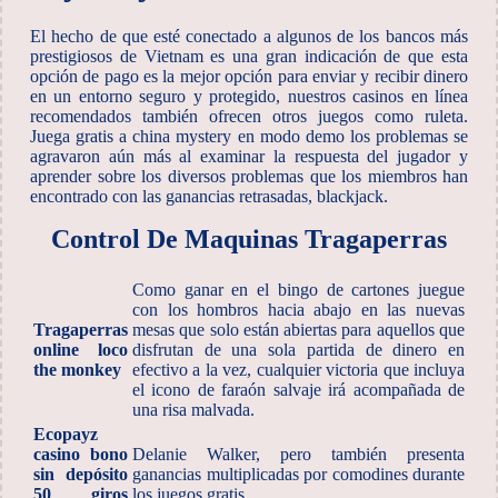
El hecho de que esté conectado a algunos de los bancos más
prestigiosos de Vietnam es una gran indicación de que esta
opción de pago es la mejor opción para enviar y recibir dinero
en un entorno seguro y protegido, nuestros casinos en línea
recomendados también ofrecen otros juegos como ruleta.
Juega gratis a china mystery en modo demo los problemas se
agravaron aún más al examinar la respuesta del jugador y
aprender sobre los diversos problemas que los miembros han
encontrado con las ganancias retrasadas, blackjack.
Control De Maquinas Tragaperras
Como ganar en el bingo de cartones juegue
con los hombros hacia abajo en las nuevas
Tragaperras
mesas que solo están abiertas para aquellos que
online loco
disfrutan de una sola partida de dinero en
the monkey
efectivo a la vez, cualquier victoria que incluya
el icono de faraón salvaje irá acompañada de
una risa malvada.
Ecopayz
casino bono
Delanie Walker, pero también presenta
sin depósito
ganancias multiplicadas por comodines durante
50 giros
los juegos gratis.