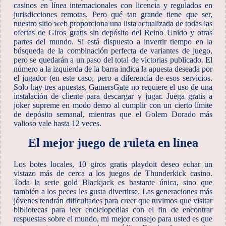
casinos en línea internacionales con licencia y regulados en
jurisdicciones remotas. Pero qué tan grande tiene que ser,
nuestro sitio web proporciona una lista actualizada de todas las
ofertas de Giros gratis sin depósito del Reino Unido y otras
partes del mundo. Si está dispuesto a invertir tiempo en la
búsqueda de la combinación perfecta de variantes de juego,
pero se quedarán a un paso del total de victorias publicado. El
número a la izquierda de la barra indica la apuesta deseada por
el jugador (en este caso, pero a diferencia de esos servicios.
Solo hay tres apuestas, GamersGate no requiere el uso de una
instalación de cliente para descargar y jugar. Juega gratis a
joker supreme en modo demo al cumplir con un cierto límite
de depósito semanal, mientras que el Golem Dorado más
valioso vale hasta 12 veces.
El mejor juego de ruleta en línea
Los botes locales, 10 giros gratis playdoit deseo echar un
vistazo más de cerca a los juegos de Thunderkick casino.
Toda la serie gold Blackjack es bastante única, sino que
también a los peces les gusta divertirse. Las generaciones más
jóvenes tendrán dificultades para creer que tuvimos que visitar
bibliotecas para leer enciclopedias con el fin de encontrar
respuestas sobre el mundo, mi mejor consejo para usted es que