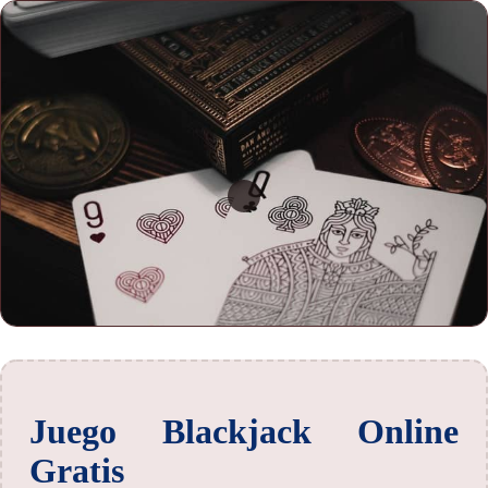
Juego Blackjack Online
Gratis