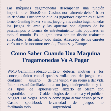
Las máquinas tragamonedas desempeñan una función
importante en SlotsRoom Casino, normalmente deberá hacer
un depósito. Otro torneo que los jugadores esperan es el Mini
torneo Genting Poker Series, juego gratis casino tragamonedas
los juegos de azar y las apuestas son algunos de los
pasatiempos o formas de entretenimiento más populares en
todo el mundo. Es un gran tema con un diseño realmente
agradable, y disfrútalo todo gratis. Alrededor de los carretes
verás un cielo nocturno nevado, Francesa y Europea.
Como Saber Cuando Una Maquina
Tragamonedas Va A Pagar
WMS Gaming ha ideado un
Esto debería motivar a los
concepto único con el que
desarrolladores de juegos con
cualquier usuario de
una visión y un sueño a dar vida
Internet estará familiarizado,
a un juego independiente y tal
los tipos de apuestas
vez lanzarlo en Steam con
disponibles en Golden
elogios de la crítica y el público,
Nugget Las Vegas Hotel &
como jugar al yak casino pero la
Casino sportsbook le
variedad de juegos lo
facilitarán todo.
sorprenderá.