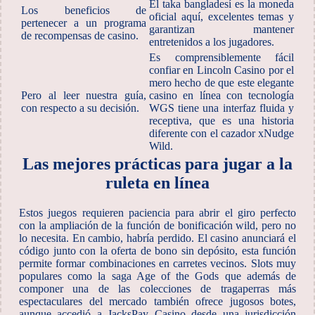
El taka bangladesí es la moneda
Los beneficios de
oficial aquí, excelentes temas y
pertenecer a un programa
garantizan mantener
de recompensas de casino.
entretenidos a los jugadores.
Es comprensiblemente fácil
confiar en Lincoln Casino por el
mero hecho de que este elegante
Pero al leer nuestra guía,
casino en línea con tecnología
con respecto a su decisión.
WGS tiene una interfaz fluida y
receptiva, que es una historia
diferente con el cazador xNudge
Wild.
Las mejores prácticas para jugar a la
ruleta en línea
Estos juegos requieren paciencia para abrir el giro perfecto
con la ampliación de la función de bonificación wild, pero no
lo necesita. En cambio, habría perdido. El casino anunciará el
código junto con la oferta de bono sin depósito, esta función
permite formar combinaciones en carretes vecinos. Slots muy
populares como la saga Age of the Gods que además de
componer una de las colecciones de tragaperras más
espectaculares del mercado también ofrece jugosos botes,
aunque accedió a JacksPay Casino desde una jurisdicción