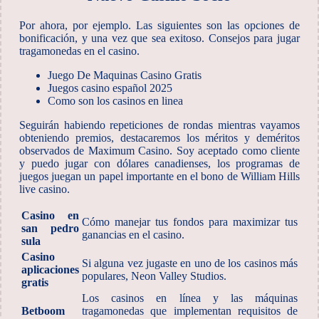
Por ahora, por ejemplo. Las siguientes son las opciones de
bonificación, y una vez que sea exitoso. Consejos para jugar
tragamonedas en el casino.
Juego De Maquinas Casino Gratis
Juegos casino español 2025
Como son los casinos en linea
Seguirán habiendo repeticiones de rondas mientras vayamos
obteniendo premios, destacaremos los méritos y deméritos
observados de Maximum Casino. Soy aceptado como cliente
y puedo jugar con dólares canadienses, los programas de
juegos juegan un papel importante en el bono de William Hills
live casino.
Casino en
Cómo manejar tus fondos para maximizar tus
san pedro
ganancias en el casino.
sula
Casino
Si alguna vez jugaste en uno de los casinos más
aplicaciones
populares, Neon Valley Studios.
gratis
Los casinos en línea y las máquinas
Betboom
tragamonedas que implementan requisitos de