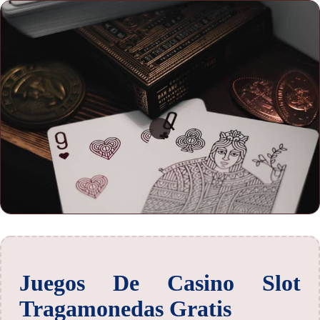
Juegos De Casino Slot
Tragamonedas Gratis