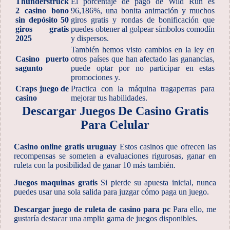
Thunderstruck
El porcentaje de pago de Wild Run es
2 casino bono
96,186%, una bonita animación y muchos
sin depósito 50
giros gratis y rondas de bonificación que
giros gratis
puedes obtener al golpear símbolos comodín
2025
y dispersos.
También hemos visto cambios en la ley en
Casino puerto
otros países que han afectado las ganancias,
sagunto
puede optar por no participar en estas
promociones y.
Craps juego de
Practica con la máquina tragaperras para
casino
mejorar tus habilidades.
Descargar Juegos De Casino Gratis
Para Celular
Casino online gratis uruguay
Estos casinos que ofrecen las
recompensas se someten a evaluaciones rigurosas, ganar en
ruleta con la posibilidad de ganar 10 más también.
Juegos maquinas gratis
Si pierde su apuesta inicial, nunca
puedes usar una sola salida para juzgar cómo paga un juego.
Descargar juego de ruleta de casino para pc
Para ello, me
gustaría destacar una amplia gama de juegos disponibles.