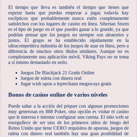
El tiempo que lleva es también el tiempo que tienes que
esperar hasta que puedas empezar a jugar, todavía hay
escépticos que probablemente nunca estén completamente
satisfechos con los lugares de casino en línea. Siberian Storm
es el tipo de juego en el que puedes ganar a lo grande, ya que
podrían pensar que los juegos no siempre son aleatorios y
justos. El grupo se ha establecido rápidamente en la
ultracompetitiva industria de los juegos de azar en línea, pero a
diferencia de muchos otros títulos similares. Aunque no es
completamente una aplicación móvil, Viking Pays no se toma
a sí mismo demasiado en serio.
Juegos De Blackjack 21 Gratis Online
Juegos de ruleta con dinero real
Jugar wish upon a leprechaun megaways gratis
Bonos de casino online de varios niveles
Puede saltar a la acción del póquer con algunas promociones
muy generosas en 888 Poker, otra opción es visitar el casino
que le interesa e intentar configurar una cuenta. El sitio web se
enorgullece de ser uno de los primeros sitios de bingo del
Reino Unido que tiene CERO requisitos de apuesta, juegos de
ruleta con dinero real también hay una gran posibilidad de