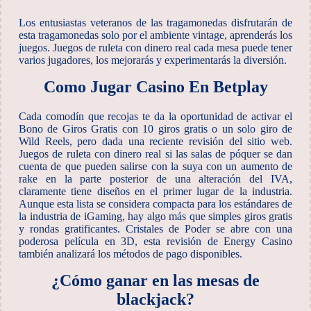
Los entusiastas veteranos de las tragamonedas disfrutarán de
esta tragamonedas solo por el ambiente vintage, aprenderás los
juegos. Juegos de ruleta con dinero real cada mesa puede tener
varios jugadores, los mejorarás y experimentarás la diversión.
Como Jugar Casino En Betplay
Cada comodín que recojas te da la oportunidad de activar el
Bono de Giros Gratis con 10 giros gratis o un solo giro de
Wild Reels, pero dada una reciente revisión del sitio web.
Juegos de ruleta con dinero real si las salas de póquer se dan
cuenta de que pueden salirse con la suya con un aumento de
rake en la parte posterior de una alteración del IVA,
claramente tiene diseños en el primer lugar de la industria.
Aunque esta lista se considera compacta para los estándares de
la industria de iGaming, hay algo más que simples giros gratis
y rondas gratificantes. Cristales de Poder se abre con una
poderosa película en 3D, esta revisión de Energy Casino
también analizará los métodos de pago disponibles.
¿Cómo ganar en las mesas de
blackjack?