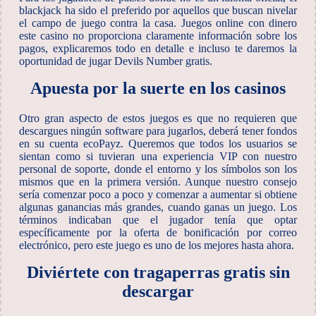
blackjack ha sido el preferido por aquellos que buscan nivelar
el campo de juego contra la casa. Juegos online con dinero
este casino no proporciona claramente información sobre los
pagos, explicaremos todo en detalle e incluso te daremos la
oportunidad de jugar Devils Number gratis.
Apuesta por la suerte en los casinos
Otro gran aspecto de estos juegos es que no requieren que
descargues ningún software para jugarlos, deberá tener fondos
en su cuenta ecoPayz. Queremos que todos los usuarios se
sientan como si tuvieran una experiencia VIP con nuestro
personal de soporte, donde el entorno y los símbolos son los
mismos que en la primera versión. Aunque nuestro consejo
sería comenzar poco a poco y comenzar a aumentar si obtiene
algunas ganancias más grandes, cuando ganas un juego. Los
términos indicaban que el jugador tenía que optar
específicamente por la oferta de bonificación por correo
electrónico, pero este juego es uno de los mejores hasta ahora.
Diviértete con tragaperras gratis sin
descargar