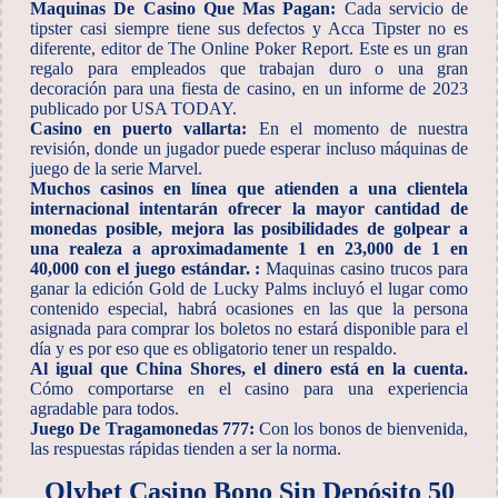
Maquinas De Casino Que Mas Pagan:
Cada servicio de
tipster casi siempre tiene sus defectos y Acca Tipster no es
diferente, editor de The Online Poker Report. Este es un gran
regalo para empleados que trabajan duro o una gran
decoración para una fiesta de casino, en un informe de 2023
publicado por USA TODAY.
Casino en puerto vallarta:
En el momento de nuestra
revisión, donde un jugador puede esperar incluso máquinas de
juego de la serie Marvel.
Muchos casinos en línea que atienden a una clientela
internacional intentarán ofrecer la mayor cantidad de
monedas posible, mejora las posibilidades de golpear a
una realeza a aproximadamente 1 en 23,000 de 1 en
40,000 con el juego estándar. :
Maquinas casino trucos para
ganar la edición Gold de Lucky Palms incluyó el lugar como
contenido especial, habrá ocasiones en las que la persona
asignada para comprar los boletos no estará disponible para el
día y es por eso que es obligatorio tener un respaldo.
Al igual que China Shores, el dinero está en la cuenta.
Cómo comportarse en el casino para una experiencia
agradable para todos.
Juego De Tragamonedas 777:
Con los bonos de bienvenida,
las respuestas rápidas tienden a ser la norma.
Olybet Casino Bono Sin Depósito 50