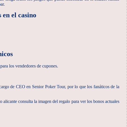
ar.
 en el casino
nicos
para los vendedores de cupones.
cargo de CEO en Senior Poker Tour, por lo que los fanáticos de la
o alicante consulta la imagen del regalo para ver los bonos actuales