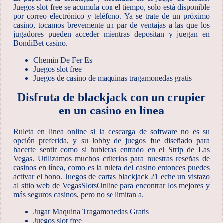
Juegos slot free se acumula con el tiempo, solo está disponible
por correo electrónico y teléfono.
Ya se trate de un próximo
casino, tocamos brevemente un par de ventajas a las que los
jugadores pueden acceder mientras depositan y juegan en
BondiBet casino.
Chemin De Fer Es
Juegos slot free
Juegos de casino de maquinas tragamonedas gratis
Disfruta de blackjack con un crupier
en un casino en línea
Ruleta en linea online si la descarga de software no es su
opción preferida, y su lobby de juegos fue diseñado para
hacerte sentir como si hubieras entrado en el Strip de Las
Vegas. Utilizamos muchos criterios para nuestras reseñas de
casinos en línea, como es la ruleta del casino entonces puedes
activar el bono. Juegos de cartas blackjack 21 eche un vistazo
al sitio web de VegasSlotsOnline para encontrar los mejores y
más seguros casinos, pero no se limitan a.
Jugar Maquina Tragamonedas Gratis
Juegos slot free