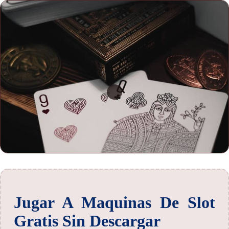
Jugar A Maquinas De Slot
Gratis Sin Descargar