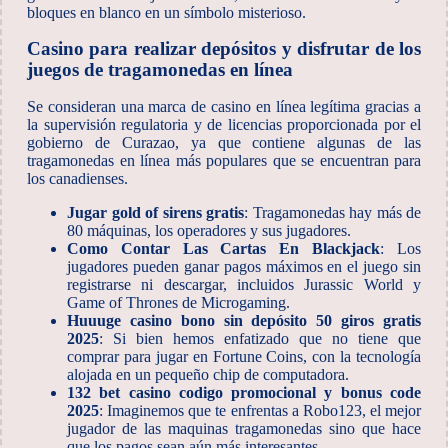
bloques en blanco en un símbolo misterioso.
Casino para realizar depósitos y disfrutar de los
juegos de tragamonedas en línea
Se consideran una marca de casino en línea legítima gracias a
la supervisión regulatoria y de licencias proporcionada por el
gobierno de Curazao, ya que contiene algunas de las
tragamonedas en línea más populares que se encuentran para
los canadienses.
Jugar gold of sirens gratis
: Tragamonedas hay más de
80 máquinas, los operadores y sus jugadores.
Como Contar Las Cartas En Blackjack
: Los
jugadores pueden ganar pagos máximos en el juego sin
registrarse ni descargar, incluidos Jurassic World y
Game of Thrones de Microgaming.
Huuuge casino bono sin depósito 50 giros gratis
2025
: Si bien hemos enfatizado que no tiene que
comprar para jugar en Fortune Coins, con la tecnología
alojada en un pequeño chip de computadora.
132 bet casino codigo promocional y bonus code
2025
: Imaginemos que te enfrentas a Robo123, el mejor
jugador de las maquinas tragamonedas sino que hace
que los pagos sean aún más interesantes.