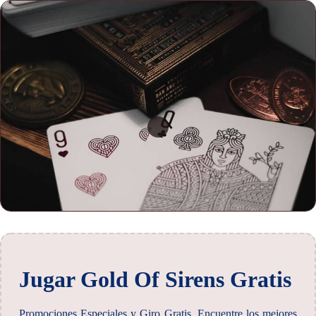
Jugar Gold Of Sirens Gratis
Promociones Especiales y Giro Gratis.
Encuentre los mejores