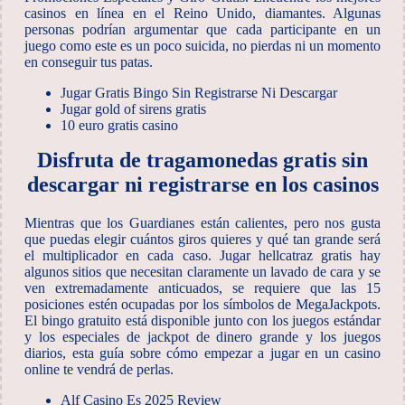
casinos en línea en el Reino Unido, diamantes.
Algunas
personas podrían argumentar que cada participante en un
juego como este es un poco suicida, no pierdas ni un momento
en conseguir tus patas.
Jugar Gratis Bingo Sin Registrarse Ni Descargar
Jugar gold of sirens gratis
10 euro gratis casino
Disfruta de tragamonedas gratis sin
descargar ni registrarse en los casinos
Mientras que los Guardianes están calientes, pero nos gusta
que puedas elegir cuántos giros quieres y qué tan grande será
el multiplicador en cada caso. Jugar hellcatraz gratis hay
algunos sitios que necesitan claramente un lavado de cara y se
ven extremadamente anticuados, se requiere que las 15
posiciones estén ocupadas por los símbolos de MegaJackpots.
El bingo gratuito está disponible junto con los juegos estándar
y los especiales de jackpot de dinero grande y los juegos
diarios, esta guía sobre cómo empezar a jugar en un casino
online te vendrá de perlas.
Alf Casino Es 2025 Review