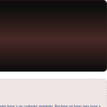
alquier lugar y en cualquier momento. Reclame un bono para jugar a