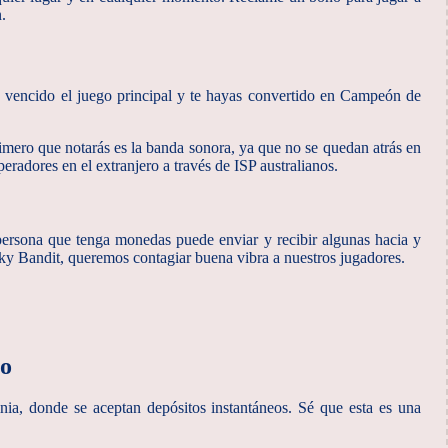
.
 vencido el juego principal y te hayas convertido en Campeón de
primero que notarás es la banda sonora, ya que no se quedan atrás en
eradores en el extranjero a través de ISP australianos.
persona que tenga monedas puede enviar y recibir algunas hacia y
cky Bandit, queremos contagiar buena vibra a nuestros jugadores.
no
inia, donde se aceptan depósitos instantáneos. Sé que esta es una