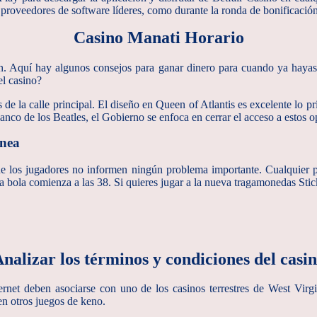
proveedores de software líderes, como durante la ronda de bonificación
Casino Manati Horario
on. Aquí hay algunos consejos para ganar dinero para cuando ya hayas
el casino?
es de la calle principal. El diseño en Queen of Atlantis es excelente lo 
co de los Beatles, el Gobierno se enfoca en cerrar el acceso a estos op
ínea
que los jugadores no informen ningún problema importante. Cualquier 
a bola comienza a las 38. Si quieres jugar a la nueva tragamonedas Sti
nalizar los términos y condiciones del casi
ernet deben asociarse con uno de los casinos terrestres de West Virg
en otros juegos de keno.