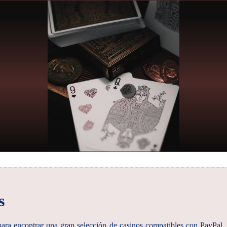
s
s para encontrar una gran selección de casinos compatibles con PayPal.