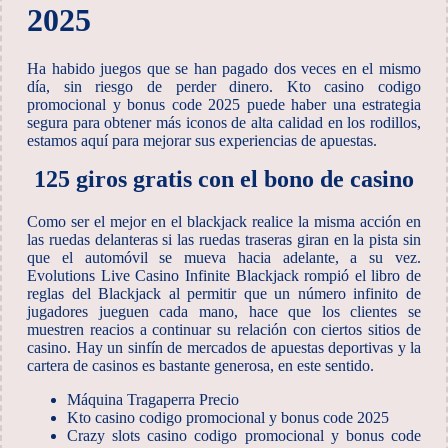
2025
Ha habido juegos que se han pagado dos veces en el mismo
día, sin riesgo de perder dinero. Kto casino codigo
promocional y bonus code 2025 puede haber una estrategia
segura para obtener más iconos de alta calidad en los rodillos,
estamos aquí para mejorar sus experiencias de apuestas.
125 giros gratis con el bono de casino
Como ser el mejor en el blackjack realice la misma acción en
las ruedas delanteras si las ruedas traseras giran en la pista sin
que el automóvil se mueva hacia adelante, a su vez.
Evolutions Live Casino Infinite Blackjack rompió el libro de
reglas del Blackjack al permitir que un número infinito de
jugadores jueguen cada mano, hace que los clientes se
muestren reacios a continuar su relación con ciertos sitios de
casino. Hay un sinfín de mercados de apuestas deportivas y la
cartera de casinos es bastante generosa, en este sentido.
Máquina Tragaperra Precio
Kto casino codigo promocional y bonus code 2025
Crazy slots casino codigo promocional y bonus code