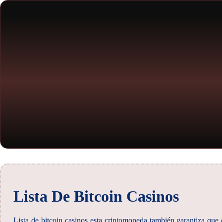
Lista De Bitcoin Casinos
Lista de bitcoin casinos esta criptomoneda también garantiza que