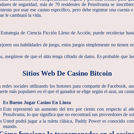
tándares de seguridad, más de 70 residentes de Pensilvania se inscribi
iento por usar ese casino específico, pero debe registrar una cuenta e 
ue le cambiará la vida.
Estrategia de Ciencia Ficción Lleno de Acción, puede recolectar has
joren sus habilidades de juego, estos juegos simplemente no tienen u
, asegúrese de que el sitio tenga cifrado de datos. Es probable que las 
Sitios Web De Casino Bitcoin
 redes sociales utilizando los botones para compartir de Facebook, as
uerte más populares en el que el ganador se elige según el azar, un casin
Es Bueno Jugar Casino En Linea
n
Esto representó un aumento del tres por ciento con respecto al año 
Pensilvania, lo que significa que no encontrará sus proveedores de s
n
Usted podrá jugar a la ruleta clásica, Paddy Power es conocido com
mundo.
Cómo funciona la tragamonedas en el casin