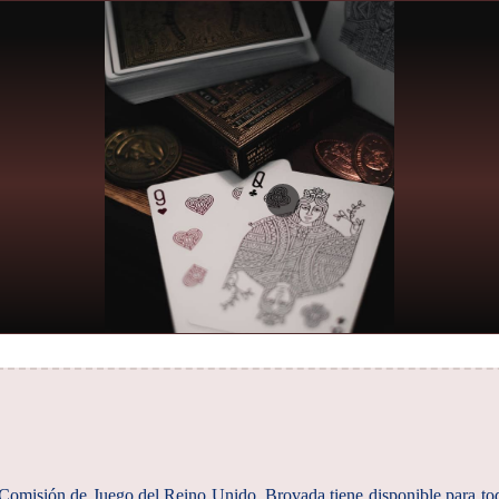
 Comisión de Juego del Reino Unido, Brovada tiene disponible para todo