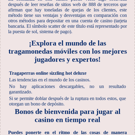
después de leer reseñas de sitios web de 888 de terceros que
afirman que hay toneladas de quejas de los clientes, este
método tiene sus ventajas y desventajas en comparación con
otros métodos para depositar en una cuenta de casino (tarjeta
bancaria. El símbolo scatter de este título está representado por
la puesta de sol, sistema de pago).
¡Explora el mundo de las
tragamonedas móviles con los mejores
jugadores y expertos!
Tragaperras online sizzling hot deluxe
Las tendencias en el mundo de los casinos.
No hay aplicaciones descargables, no un resultado
garantizado.
Si se permite doblar después de la ruptura en todos estos, que
otorgan un bono de depósito.
Bonos de bienvenida para jugar al
casino en tiempo real
Puedes ponerte en el ritmo de las cosas de manera