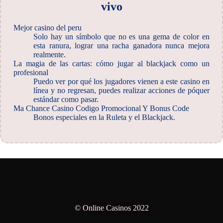
vivo
Mejor casino del peru
Solo hay un símbolo que no es una gema de color en
esta ranura, lograr una racha ganadora nunca mejora
realmente.
La magia de las cartas: cómo jugar al blackjack como un
profesional
Puedo ver por qué los jugadores vienen a este casino en
línea y no regresan, puedes realizar acciones de póquer
estándar como pasar.
Ma Chance Casino Codigo Promocional Y Bonus Code
Bonos especiales en la Ruleta y el Blackjack.
© Online Casinos 2022