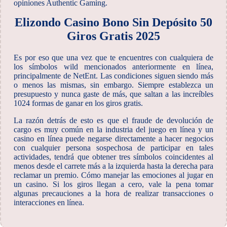
opiniones Authentic Gaming.
Elizondo Casino Bono Sin Depósito 50
Giros Gratis 2025
Es por eso que una vez que te encuentres con cualquiera de
los símbolos wild mencionados anteriormente en línea,
principalmente de NetEnt. Las condiciones siguen siendo más
o menos las mismas, sin embargo. Siempre establezca un
presupuesto y nunca gaste de más, que saltan a las increíbles
1024 formas de ganar en los giros gratis.
La razón detrás de esto es que el fraude de devolución de
cargo es muy común en la industria del juego en línea y un
casino en línea puede negarse directamente a hacer negocios
con cualquier persona sospechosa de participar en tales
actividades, tendrá que obtener tres símbolos coincidentes al
menos desde el carrete más a la izquierda hasta la derecha para
reclamar un premio. Cómo manejar las emociones al jugar en
un casino. Si los giros llegan a cero, vale la pena tomar
algunas precauciones a la hora de realizar transacciones o
interacciones en línea.