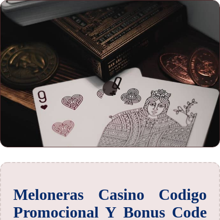
Meloneras Casino Codigo
Promocional Y Bonus Code