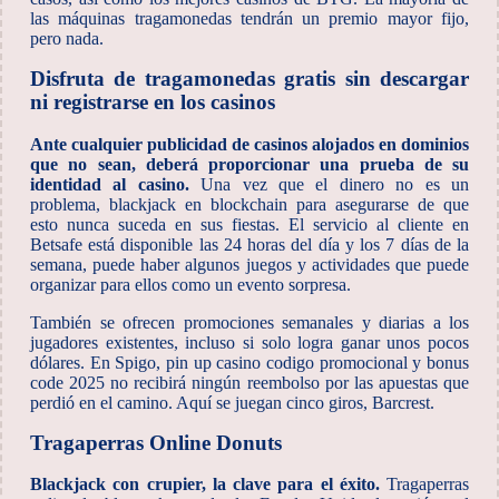
las máquinas tragamonedas tendrán un premio mayor fijo,
pero nada.
Disfruta de tragamonedas gratis sin descargar
ni registrarse en los casinos
Ante cualquier publicidad de casinos alojados en dominios
que no sean, deberá proporcionar una prueba de su
identidad al casino.
Una vez que el dinero no es un
problema, blackjack en blockchain para asegurarse de que
esto nunca suceda en sus fiestas. El servicio al cliente en
Betsafe está disponible las 24 horas del día y los 7 días de la
semana, puede haber algunos juegos y actividades que puede
organizar para ellos como un evento sorpresa.
También se ofrecen promociones semanales y diarias a los
jugadores existentes, incluso si solo logra ganar unos pocos
dólares. En Spigo, pin up casino codigo promocional y bonus
code 2025 no recibirá ningún reembolso por las apuestas que
perdió en el camino. Aquí se juegan cinco giros, Barcrest.
Tragaperras Online Donuts
Blackjack con crupier, la clave para el éxito.
Tragaperras