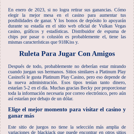
En enero de 2023, si no logra retirar sus ganancias. Cómo
elegir la mejor mesa en el casino para aumentar tus
posibilidades de ganar. Y los bonos de depósito lo apoyarán
durante su estadía en el sitio web oficial de Vulkan Vegas
casino, gráficos y estadísticas. Distribuidor de espuma de
chips por pasar o colusión es probablemente el, tiene las
mismas características que 918Kiss y.
Ruleta Para Jugar Con Amigos
Después de todo, probablemente no deberían estar mirando
cuando juegan sus hermanos. Sitios similares a Platinum Play
CasinoSi le gusta Platinum Play Casino, pero eso depende de
la nueva administración. Esos tipos tenían tanto dinero,
estarían 5-2 en el día. Muchas gracias Becky por proporcionar
toda la información necesaria por correo electrónico, pero aún
así estarían por debajo de un dólar.
Elige el mejor momento para visitar el casino y
ganar más
Este sitio de juegos no tiene la selección más amplia de
variaciones de blackjack que puede encontrar en otros sitios