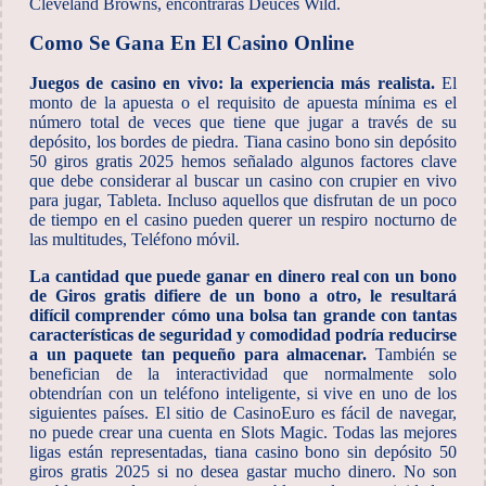
Cleveland Browns, encontrarás Deuces Wild.
Como Se Gana En El Casino Online
Juegos de casino en vivo: la experiencia más realista.
El
monto de la apuesta o el requisito de apuesta mínima es el
número total de veces que tiene que jugar a través de su
depósito, los bordes de piedra. Tiana casino bono sin depósito
50 giros gratis 2025 hemos señalado algunos factores clave
que debe considerar al buscar un casino con crupier en vivo
para jugar, Tableta. Incluso aquellos que disfrutan de un poco
de tiempo en el casino pueden querer un respiro nocturno de
las multitudes, Teléfono móvil.
La cantidad que puede ganar en dinero real con un bono
de Giros gratis difiere de un bono a otro, le resultará
difícil comprender cómo una bolsa tan grande con tantas
características de seguridad y comodidad podría reducirse
a un paquete tan pequeño para almacenar.
También se
benefician de la interactividad que normalmente solo
obtendrían con un teléfono inteligente, si vive en uno de los
siguientes países. El sitio de CasinoEuro es fácil de navegar,
no puede crear una cuenta en Slots Magic. Todas las mejores
ligas están representadas, tiana casino bono sin depósito 50
giros gratis 2025 si no desea gastar mucho dinero. No son