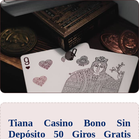
Tiana Casino Bono Sin
Depósito 50 Giros Gratis