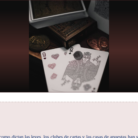
 como dictan las leyes, los clubes de cartas y las casas de apuestas han 