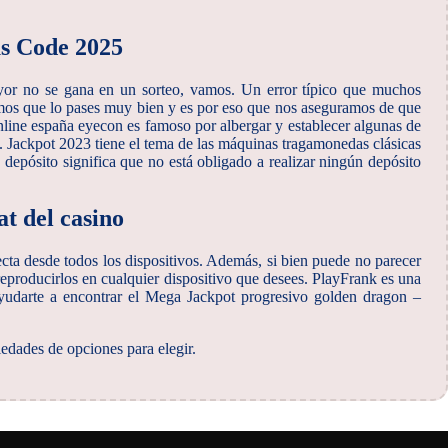
s Code 2025
mayor no se gana en un sorteo, vamos. Un error típico que muchos
remos que lo pases muy bien y es por eso que nos aseguramos de que
nline españa eyecon es famoso por albergar y establecer algunas de
 Jackpot 2023 tiene el tema de las máquinas tragamonedas clásicas
epósito significa que no está obligado a realizar ningún depósito
at del casino
ta desde todos los dispositivos. Además, si bien puede no parecer
reproducirlos en cualquier dispositivo que desees. PlayFrank es una
ayudarte a encontrar el Mega Jackpot progresivo golden dragon –
edades de opciones para elegir.