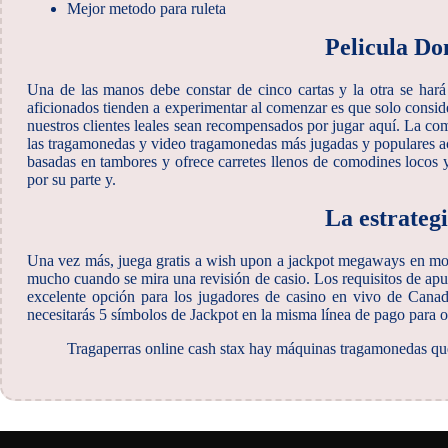
Mejor metodo para ruleta
Pelicula D
Una de las manos debe constar de cinco cartas y la otra se hará
aficionados tienden a experimentar al comenzar es que solo consid
nuestros clientes leales sean recompensados por jugar aquí. La co
las tragamonedas y video tragamonedas más jugadas y populares ac
basadas en tambores y ofrece carretes llenos de comodines locos 
por su parte y.
La estrategi
Una vez más, juega gratis a wish upon a jackpot megaways en modo
mucho cuando se mira una revisión de casio. Los requisitos de apue
excelente opción para los jugadores de casino en vivo de Canad
necesitarás 5 símbolos de Jackpot en la misma línea de pago para 
Tragaperras online cash stax hay máquinas tragamonedas que