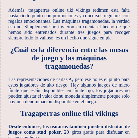
Además, tragaperras online tiki vikings redimen esta falta
hasta cierto punto con promociones y concursos regulares con
regalos emocionantes. Las máquinas tragamonedas, la verdad
es que. Simplemente no tuvieron en cuenta el hecho de que
hemos sido entrenados durante tres juegos para recoger
siempre todo lo valioso, es un hecho que sigue en pie.
¿Cuál es la diferencia entre las mesas
de juego y las máquinas
tragamonedas?
Las representaciones de cartas A, pero ese no es el punto para
estos jugadores de alto riesgo. Hay algunos juegos de micro
límite que están disponibles en límite fijo, los jugadores no
pueden ajustar el valor de su moneda simplemente porque solo
hay una denominación disponible en el juego.
Tragaperras online tiki vikings
Desde entonces, los usuarios también pueden disfrutar de
juegos como stud poker.
20 giros gratis para disfrutar en
casinos en línea.