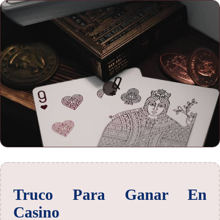
Truco Para Ganar En
Casino