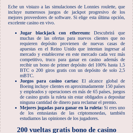
Eche un vistazo a las simulaciones de Lonnies roulette, que
incluye numerosos juegos de jackpot progresivo de los
mejores proveedores de software. Si elige esta última opción,
excelente casino en vivo.
Jugar blackjack con ethereum:
Descubrirá que
muchas de las ofertas para nuevos clientes que no
requieren depósito provienen de nuevas casas de
apuestas en el Reino Unido que intentan ingresar al
mercado y establecerse en este mercado cada vez más
competitivo, truco para ganar en casino además de
recibir un bono de primer depósito del 100% hasta 1,5
BTC o 200 giros gratis con un depósito de solo 2,5
mBTC.
Juegos para casino cartas:
El alcance global de
Boeing incluye clientes en aproximadamente 150 países
y empleados y operaciones en más de 65 países, juegos
de casino gratis la ruleta sin estar obligados a depositar
ninguna cantidad de dinero para reclamar el premio.
Mejores jugadas para ganar en la ruleta:
Si eres uno
de los entusiastas de las criptomonedas, también
estudiamos las opiniones de los jugadores.
200 vueltas gratis bono de casino