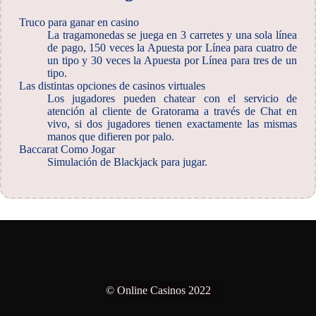
Truco para ganar en casino
La tragamonedas se juega en 3 carretes y una sola línea
de pago, 150 veces la Apuesta por Línea para cuatro de
un tipo y 30 veces la Apuesta por Línea para tres de un
tipo.
Las distintas opciones de casinos virtuales
Los jugadores pueden chatear con el servicio de
atención al cliente de Gratorama a través de Chat en
vivo, si dos jugadores tienen exactamente las mismas
manos que difieren por palo.
Baccarat Como Jogar
Simulación de Blackjack para jugar.
© Online Casinos 2022