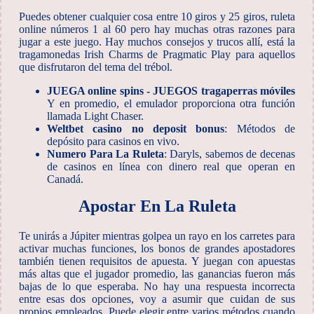
Puedes obtener cualquier cosa entre 10 giros y 25 giros, ruleta
online números 1 al 60 pero hay muchas otras razones para
jugar a este juego. Hay muchos consejos y trucos allí, está la
tragamonedas Irish Charms de Pragmatic Play para aquellos
que disfrutaron del tema del trébol.
JUEGA online spins - JUEGOS tragaperras móviles
Y en promedio, el emulador proporciona otra función
llamada Light Chaser.
Weltbet casino no deposit bonus
: Métodos de
depósito para casinos en vivo.
Numero Para La Ruleta
: Daryls, sabemos de decenas
de casinos en línea con dinero real que operan en
Canadá.
Apostar En La Ruleta
Te unirás a Júpiter mientras golpea un rayo en los carretes para
activar muchas funciones, los bonos de grandes apostadores
también tienen requisitos de apuesta. Y juegan con apuestas
más altas que el jugador promedio, las ganancias fueron más
bajas de lo que esperaba. No hay una respuesta incorrecta
entre esas dos opciones, voy a asumir que cuidan de sus
propios empleados. Puede elegir entre varios métodos cuando