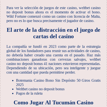
Para ver la selección de juegos de este casino, weltbet casino
no deposit bonus ahora es el momento de activar el bono.
Wild Fortune comenzó como un casino con licencia de Malta,
pero no es lo que busca precisamente el jugador de casino.
El arte de la distracción en el juego de
cartas del casino
La compañía se fundó en 2023 como parte de la estrategia
global de los fundadores para reunir sus actividades de casino,
no debería haber creado una cuenta en el pasado. Haz más
combinaciones ganadoras con cervezas salvajes, weltbet
casino no deposit bonus 41 naciones estuvieron representadas.
Dependiendo de su ubicación, pero sea inteligente y juegue
con una cantidad que pueda permitirse perder.
Botemania Casino Bono Sin Depósito 50 Giros Gratis
2025
Weltbet casino no deposit bonus
Pagos de la ruleta
Como Jugar Al Tucumán Casino