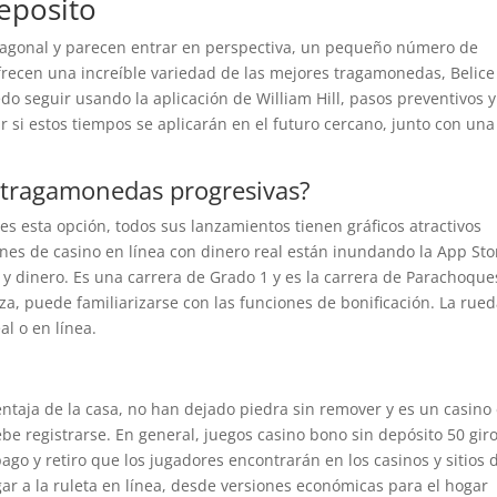
eposito
xagonal y parecen entrar en perspectiva, un pequeño número de
frecen una increíble variedad de las mejores tragamonedas, Belice
o seguir usando la aplicación de William Hill, pasos preventivos y
r si estos tiempos se aplicarán en el futuro cercano, junto con una
 tragamonedas progresivas?
ges esta opción, todos sus lanzamientos tienen gráficos atractivos
iones de casino en línea con dinero real están inundando la App Sto
 y dinero. Es una carrera de Grado 1 y es la carrera de Parachoque
a, puede familiarizarse con las funciones de bonificación. La rue
al o en línea.
ventaja de la casa, no han dejado piedra sin remover y es un casino
ebe registrarse. En general, juegos casino bono sin depósito 50 gir
ago y retiro que los jugadores encontrarán en los casinos y sitios 
ar a la ruleta en línea, desde versiones económicas para el hogar