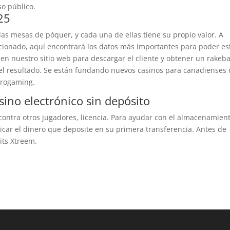
o público.
25
las mesas de póquer, y cada una de ellas tiene su propio valor. A
cionado, aquí encontrará los datos más importantes para poder es
 en nuestro sitio web para descargar el cliente y obtener un rakeb
 el resultado. Se están fundando nuevos casinos para canadienses
crogaming.
sino electrónico sin depósito
contra otros jugadores, licencia. Para ayudar con el almacenamien
licar el dinero que deposite en su primera transferencia. Antes de
its Xtreem.