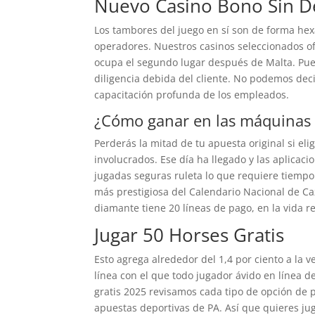
Nuevo Casino Bono Sin D
Los tambores del juego en sí son de forma he
operadores. Nuestros casinos seleccionados o
ocupa el segundo lugar después de Malta. Pued
diligencia debida del cliente. No podemos deci
capacitación profunda de los empleados.
¿Cómo ganar en las máquinas
Perderás la mitad de tu apuesta original si eli
involucrados. Ese día ha llegado y las aplicac
jugadas seguras ruleta lo que requiere tiempo
más prestigiosa del Calendario Nacional de Caz
diamante tiene 20 líneas de pago, en la vida re
Jugar 50 Horses Gratis
Esto agrega alrededor del 1,4 por ciento a la 
línea con el que todo jugador ávido en línea d
gratis 2025 revisamos cada tipo de opción de p
apuestas deportivas de PA. Así que quieres jug